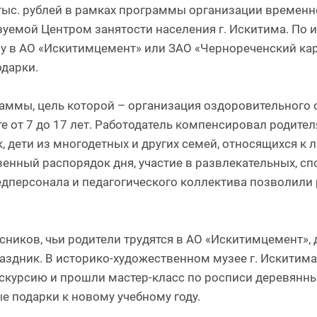
тыс. рублей в рамках программы организации временн
уемой Центром занятости населения г. Искитима. По 
у в АО «Искитимцемент» или ЗАО «Чернореченский карь
дарки.
ммы, цель которой – организация оздоровительного о
е от 7 до 17 лет. Работодатель компенсировал родите
, дети из многодетных и других семей, относящихся к 
венный распорядок дня, участие в развлекательных, с
персонала и педагогического коллектива позволили 
сников, чьи родители трудятся в АО «Искитимцемент», 
раздник. В историко-художественном музее г. Искитим
кскурсию и прошли мастер-класс по росписи деревянны
е подарки к новому учебному году.