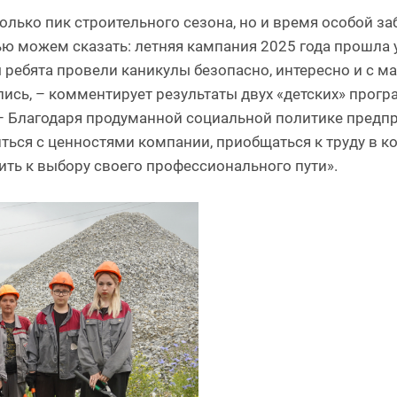
только пик строительного сезона, но и время особой за
тью можем сказать: летняя кампания 2025 года прошла 
 ребята провели каникулы безопасно, интересно и с м
ились, – комментирует результаты двух «детских» про
– Благодаря продуманной социальной политике предп
ться с ценностями компании, приобщаться к труду в к
ть к выбору своего профессионального пути».