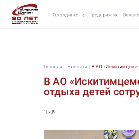
О холдинге
Предприятие
Вакан
Главная |
Новости |
В АО «Искитимцемен
В АО «Искитимцеме
отдыха детей сотр
10/09