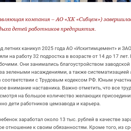
вляющая компания – АО «ХК «Сибцем») завершила
дыха детей работников предприятия.
од летних каникул 2025 года АО «Искитимцемент» и ЗА
и на работу 32 подростка в возрасте от 14 до 17 лет.
очими. Они занимались благоустройством заводской т
за зелеными насаждениями, а также систематизацией 
 в соответствии с Трудовым кодексом РФ. Юным учас
ное внимание наставника. Важно отметить, что все тр
есмотря на большое количество желающих присоединит
нно дети работников цемзавода и карьера.
бенок заработал около 13 тыс. рублей в качестве зар
ое отношение к своим обязанностям. Кроме того, из 