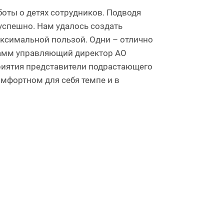
боты о детях сотрудников. Подводя
успешно. Нам удалось создать
аксимальной пользой. Одни – отлично
грамм управляющий директор АО
риятия представители подрастающего
омфортном для себя темпе и в